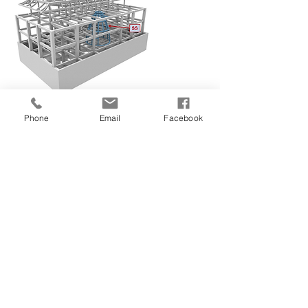
齋堂
Phone
Email
Facebook
女寮