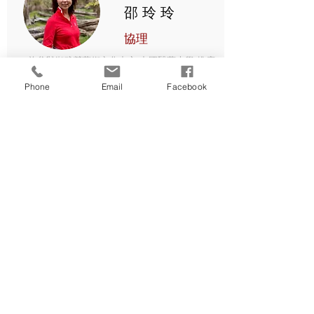
​邵玲玲
協理
曾參與衛武營藝術文化中心,中國醫藥大學-推廣
教育中心,遠東國際會議中心,微風廣場,台北體育
場,，統一夢時代購物中心，新竹生醫，台大健
Phone
Email
Facebook
康大樓，花博舞蝶館
楊斯然
協理
協理曾參與臺中泊嵐匯會展中心-展覽館,臺南亞
太國際棒球訓練中心,大臺南會展中心,臺北大巨
蛋購物中心，亞東醫院，新竹馬階醫院等,擁有
耐震標章結構特別監督服務施工及結構補強的