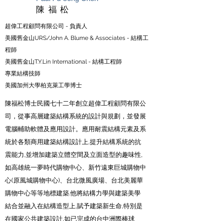
陳福松
​超偉工程顧問有限公司 - 負責人
美國舊金山URS/John A. Blume & Associates - 結構工
程師
美國舊金山T.Y.Lin International - 結構工程師
專業結構技師
美國加州大學柏克萊工學博士
陳福松博士民國七十二年創立超偉工程顧問有限公
司，從事高層建築結構系統的設計與規劃，並發展
電腦輔助軟體及應用設計。應用耐震結構元素及系
統於各類商用建築結構設計上,提升結構系統的抗
震能力,並增加建築立體空間及立面造型的趣味性,
如高雄統一夢時代購物中心、新竹遠東巨城購物中
心(原風城購物中心)、台北微風廣場、台北美麗華
購物中心等等地標建築.他將結構力學與建築美學
結合並融入在結構造型上,賦予建築新生命,特別是
在國家公共建築設計,如已完成的台中洲際棒球